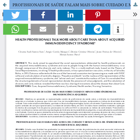
PROFISSIONAIS DE SAÚDE FALAM MAIS SOBRE CUIDADO E MENOS SOBRE HIV/AIDS