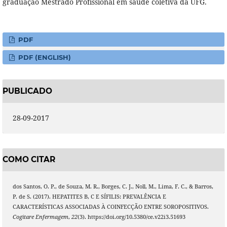
graduação Mestrado Profissional em saúde coletiva da UFG.
PDF
PDF (ENGLISH)
PUBLICADO
28-09-2017
COMO CITAR
dos Santos, O. P., de Souza, M. R., Borges, C. J., Noll, M., Lima, F. C., & Barros,
P. de S. (2017). HEPATITES B, C E SÍFILIS: PREVALÊNCIA E
CARACTERÍSTICAS ASSOCIADAS À COINFECÇÃO ENTRE SOROPOSITIVOS.
Cogitare Enfermagem
,
22
(3). https://doi.org/10.5380/ce.v22i3.51693