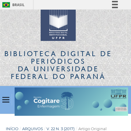
BRASIL
Simplifique!
Comunica BR
Participe
Acesso à informação
Legislação
BIBLIOTECA DIGITAL
DE
Canais
PERIÓDICOS
DA UNIVERSIDADE
FEDERAL DO PARANÁ
INÍCIO
/
ARQUIVOS
/
V. 22 N. 3 (2017)
/
Artigo Original