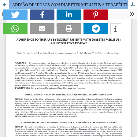
ADESÃO DE IDOSOS COM DIABETES MELLITUS À TERAPÊUTICA: REVISÃO INTEGRATIVA