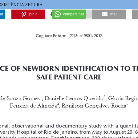
SSISTÊNCIA SEGURA
ar
pin it
compartilhar
mail