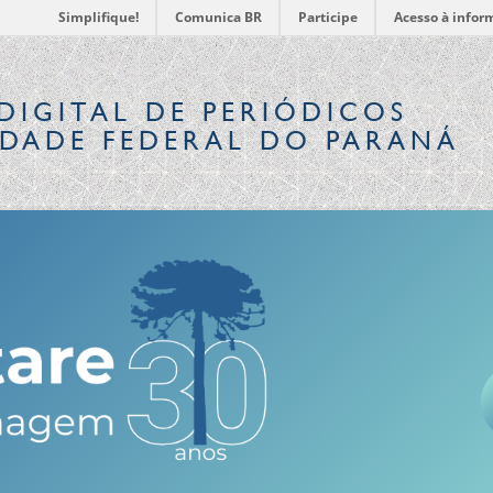
Simplifique!
Comunica BR
Participe
Acesso à infor
DIGITAL
DE PERIÓDICOS
IDADE FEDERAL DO PARANÁ