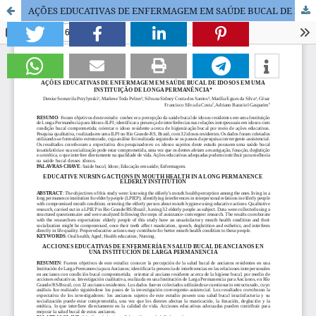
AÇÕES EDUCATIVAS DE ENFERMAGEM EM SAÚDE BUCAL DE IDOSOS EM UMA INSTITUIÇÃO DE LONGA PERMANÊNCIA