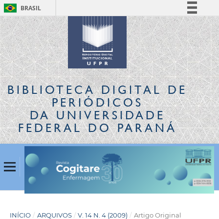
BRASIL
Simplifique!
Comunica BR
Participe
Acesso à informação
Legislação
BIBLIOTECA DIGITAL
DE
Canais
PERIÓDICOS
DA UNIVERSIDADE
FEDERAL DO PARANÁ
INÍCIO
/
ARQUIVOS
/
V. 14 N. 4 (2009)
/
Artigo Original