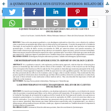
A QUIMIOTERAPIA E SEUS EFEITOS ADVERSOS: RELATO DE CLIENTES ONCOLÓGICOS