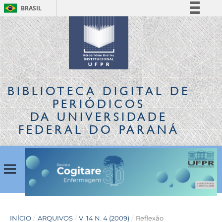
BRASIL
Simplifique!
Comunica BR
Participe
Acesso à informação
Legislação
BIBLIOTECA DIGITAL
DE
Canais
PERIÓDICOS
DA UNIVERSIDADE
FEDERAL DO PARANÁ
INÍCIO
/
ARQUIVOS
/
V. 14 N. 4 (2009)
/
Reflexão