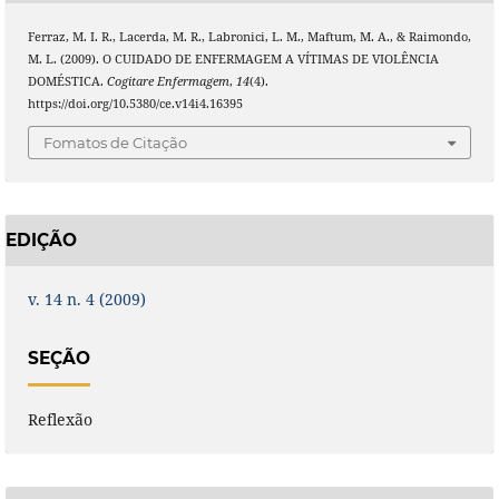
Ferraz, M. I. R., Lacerda, M. R., Labronici, L. M., Maftum, M. A., & Raimondo,
M. L. (2009). O CUIDADO DE ENFERMAGEM A VÍTIMAS DE VIOLÊNCIA
DOMÉSTICA.
Cogitare Enfermagem
,
14
(4).
https://doi.org/10.5380/ce.v14i4.16395
Fomatos de Citação
EDIÇÃO
v. 14 n. 4 (2009)
SEÇÃO
Reflexão