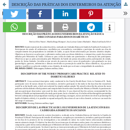
DESCRIÇÃO DAS PRÁTICAS DOS ENFERMEIROS DA ATENÇÃO BÁSICA DIRECIONADAS PARA IDOSOS DIABÉTICOS