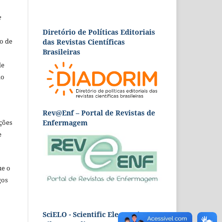
e
Diretório de Políticas Editoriais
o de
das Revistas Científicas
Brasileiras
de
ão
Rev@Enf – Portal de Revistas de
Enfermagem
ções
e
ue o
gos
SciELO - Scientific Electronic