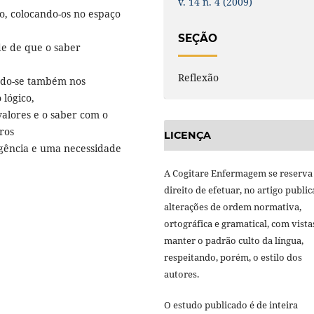
v. 14 n. 4 (2009)
, colocando-os no espaço
SEÇÃO
de de que o saber
Reflexão
indo-se também nos
 lógico,
valores e o saber com o
ros
LICENÇA
igência e uma necessidade
A Cogitare Enfermagem se reserva
direito de efetuar, no artigo public
alterações de ordem normativa,
ortográfica e gramatical, com vista
manter o padrão culto da língua,
respeitando, porém, o estilo dos
autores.
O estudo publicado é de inteira