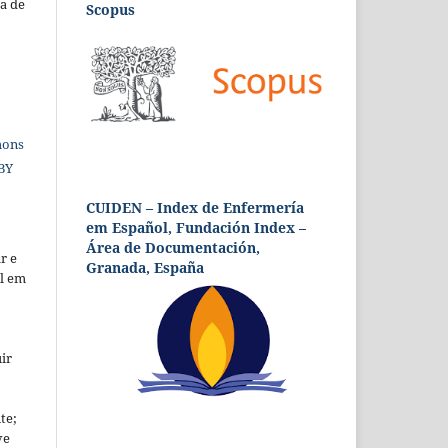
a de
Scopus
mons
 BY
CUIDEN – Index de Enfermería
em Español, Fundación Index –
Área de Documentación,
r e
Granada, España
al em
ir
te;
ve