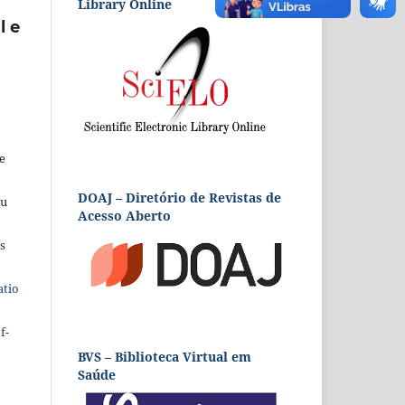
Library Online
l e
e
DOAJ – Diretório de Revistas de
eu
Acesso Aberto
s
atio
f-
BVS – Biblioteca Virtual em
Saúde