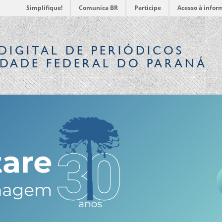
Simplifique!
Comunica BR
Participe
Acesso à infor
DIGITAL
DE PERIÓDICOS
IDADE FEDERAL DO PARANÁ