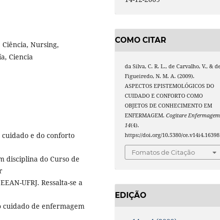
COMO CITAR
Ciência, Nursing,
a, Ciencia
da Silva, C. R. L., de Carvalho, V., & d
Figueiredo, N. M. A. (2009).
ASPECTOS EPISTEMOLÓGICOS DO
CUIDADO E CONFORTO COMO
OBJETOS DE CONHECIMENTO EM
ENFERMAGEM.
Cogitare Enfermage
14
(4).
 cuidado e do conforto
https://doi.org/10.5380/ce.v14i4.16398
Fomatos de Citação
 disciplina do Curso de
r
EAN-UFRJ. Ressalta-se a
EDIÇÃO
 o cuidado de enfermagem