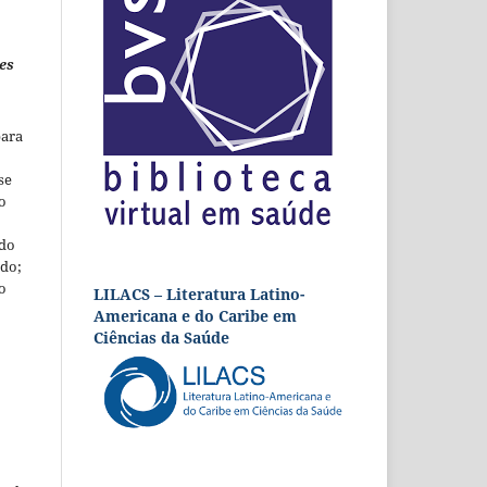
es
para
se
o
 do
udo;
o
LILACS – Literatura Latino-
Americana e do Caribe em
Ciências da Saúde