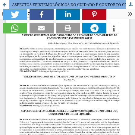
ASPECTOS EPISTEMOLÓGICOS DO CUIDADO E CONFORTO COMO OBJETOS DE CONHECIMENTO EM ENFERMAGEM