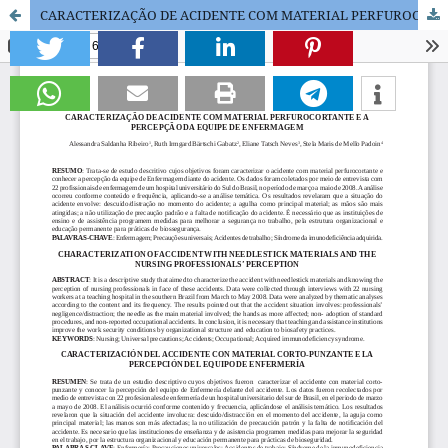
CARACTERIZAÇÃO DE ACIDENTE COM MATERIAL PERFUROCORTANTE E A PERCEPÇÃO DA EQUIPE DE ENFERMAGEM