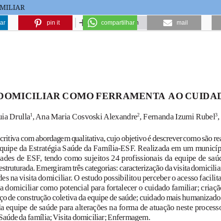
AMILIAR
ar
pin it
compartilhar
mail