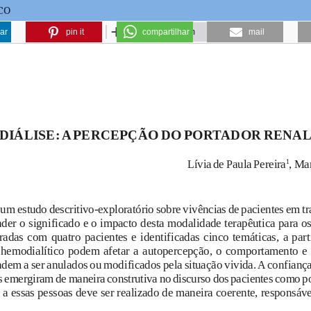
CO
ar
pin it
compartilhar
mail