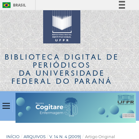
BRASIL
Simplifique!
Comunica BR
Participe
Acesso à informação
Legislação
BIBLIOTECA DIGITAL
DE
Canais
PERIÓDICOS
DA UNIVERSIDADE
FEDERAL DO PARANÁ
INÍCIO
/
ARQUIVOS
/
V. 14 N. 4 (2009)
/
Artigo Original