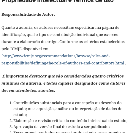
Propriedade Intelectual e Termos de uso
Responsabilidade do Autor:
Quanto à autoria, os autores necessitam especificar, na página de
identificação, qual o tipo de contribuição individual que exerceu
durante a elaboração do artigo. Conforme os critérios estabelecidos
pelo ICMJE disponível em:
http://www.icmje.org/recommendations/browse/roles-and-
responsibilities/defining-the-role-of-authors-and-contributors.html
.
É importante destacar que são considerados quatro critérios
mínimos de autoria, e todos aqueles designados como autores
devem atendê-los, são eles:
Contribuições substanciais para a concepção ou desenho do
estudo; ou a aquisição, análise ou interpretação de dados do
estudo;
Elaboração e revisão crítica do conteúdo intelectual do estudo;
Aprovação da versão final do estudo a ser publicado;
Responsável por todos os aspectos do estudo, assegurando as