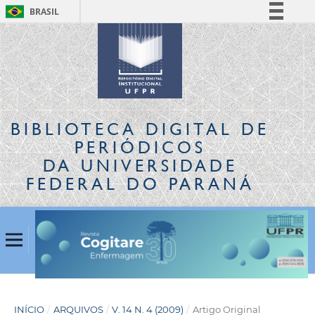
BRASIL
Simplifique!
Comunica BR
Participe
Acesso à informação
Legislação
BIBLIOTECA DIGITAL
DE
Canais
PERIÓDICOS
DA UNIVERSIDADE
FEDERAL DO PARANÁ
INÍCIO
/
ARQUIVOS
/
V. 14 N. 4 (2009)
/
Artigo Original