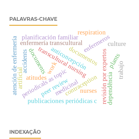
PALAVRAS-CHAVE
respiration
enfermeros
planificación familiar
atención de enfermería
enfermería transcultural
culture
documentos
transcultural nursing
anticoncepción
documents
revisión por expertos
accidents
plants
work
trabajo
artificial
periodicals as topic
dependência
contraception
atitudes
peer review
medicinal
nurses
publicaciones periódicas c
INDEXAÇÃO