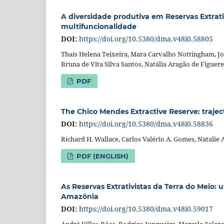
A diversidade produtiva em Reservas Extrativ
multifuncionalidade
DOI:
https://doi.org/10.5380/dma.v48i0.58805
Thaís Helena Teixeira, Mara Carvalho Nottingham, Jo
Bruna de Vita Silva Santos, Natália Aragão de Figuer
PDF
The Chico Mendes Extractive Reserve: traje
DOI:
https://doi.org/10.5380/dma.v48i0.58836
Richard H. Wallace, Carlos Valério A. Gomes, Natalie 
PDF (ENGLISH)
As Reservas Extrativistas da Terra do Meio:
Amazônia
DOI:
https://doi.org/10.5380/dma.v48i0.59017
André Villas-Bôas, Rodrigo Junqueira, Marcelo Salaza