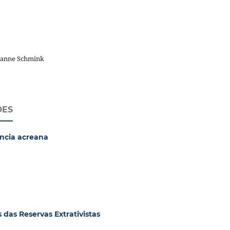
rianne Schmink
DES
ência acreana
 das Reservas Extrativistas