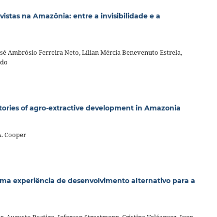
istas na Amazônia: entre a invisibilidade e a
sé Ambrósio Ferreira Neto, Lílian Mércia Benevenuto Estrela,
edo
ctories of agro-extractive development in Amazonia
A. Cooper
 uma experiência de desenvolvimento alternativo para a
r, Augusto Postigo, Jeferson Straatmann, Cristina Velásquez, Juan