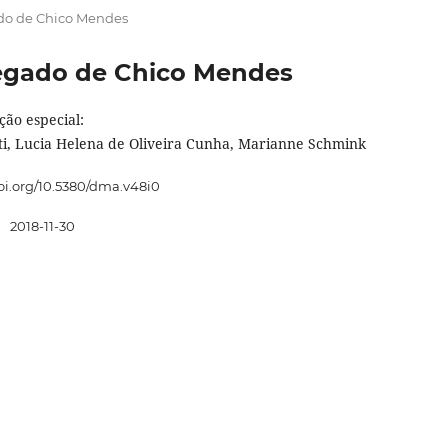
gado de Chico Mendes
 Legado de Chico Mendes
ção especial:
ti, Lucia Helena de Oliveira Cunha, Marianne Schmink
doi.org/10.5380/dma.v48i0
:
2018-11-30