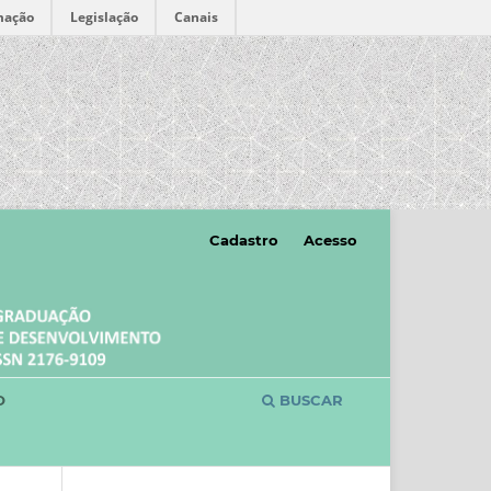
mação
Legislação
Canais
Cadastro
Acesso
O
BUSCAR