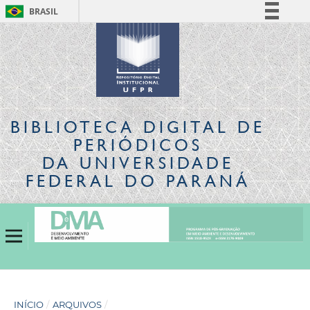
BRASIL
Simplifique!
Comunica BR
Participe
Acesso à informação
Legislação
BIBLIOTECA DIGITAL
DE
Canais
PERIÓDICOS
DA UNIVERSIDADE
FEDERAL DO PARANÁ
INÍCIO
/
ARQUIVOS
/