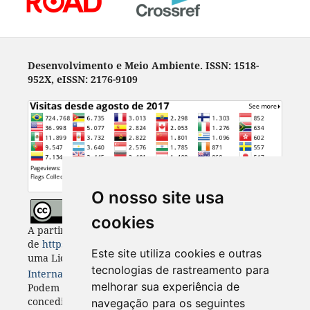
Desenvolvimento e Meio Ambiente. ISSN: 1518-
952X, eISSN: 2176-9109
O nosso site usa
cookies
A partir de 2023, Desenvolvimento e Meio Ambiente
de
https://revistas.ufpr.br/made
está licenciada com
Este site utiliza cookies e outras
uma Licença
Creative Commons - Atribuição 4.0
tecnologias de rastreamento para
Internacional
. CC BY 4.0
melhorar sua experiência de
Podem estar disponíveis autorizações adicionais às
concedidas no âmbito desta licença em
navegação para os seguintes