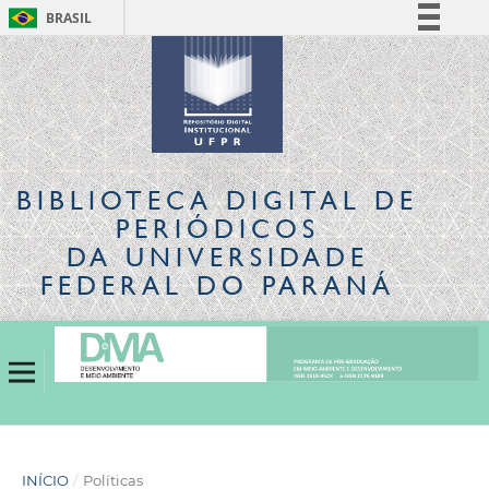
BRASIL
Simplifique!
Comunica BR
Participe
Acesso à informação
Legislação
BIBLIOTECA DIGITAL
DE
Canais
PERIÓDICOS
DA UNIVERSIDADE
FEDERAL DO PARANÁ
INÍCIO
/
Políticas