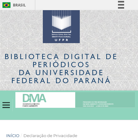
BRASIL
Simplifique!
Comunica BR
Participe
Acesso à informação
Legislação
BIBLIOTECA DIGITAL
DE
Canais
PERIÓDICOS
DA UNIVERSIDADE
FEDERAL DO PARANÁ
INÍCIO
/
Declaração de Privacidade