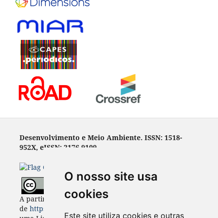
Desenvolvimento e Meio Ambiente. ISSN: 1518-
952X, eISSN: 2176-9109
O nosso site usa
cookies
A partir de 2023, Desenvolvimento e Meio Ambiente
de
https://revistas.ufpr.br/made
está licenciada com
Este site utiliza cookies e outras