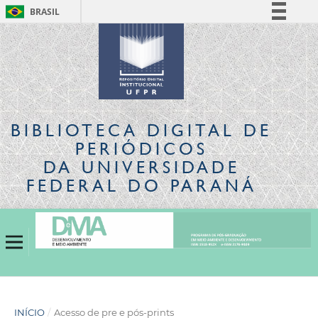
BRASIL
Simplifique!
Comunica BR
Participe
Acesso à informação
Legislação
BIBLIOTECA DIGITAL
DE
Canais
PERIÓDICOS
DA UNIVERSIDADE
FEDERAL DO PARANÁ
INÍCIO
/
Acesso de pre e pós-prints