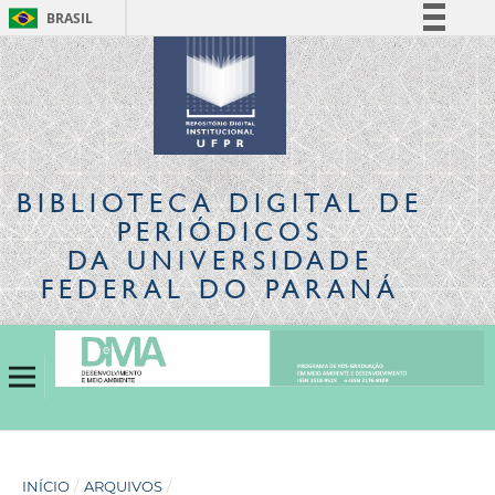
BRASIL
Simplifique!
Comunica BR
Participe
Acesso à informação
Legislação
BIBLIOTECA DIGITAL
DE
Canais
PERIÓDICOS
DA UNIVERSIDADE
FEDERAL DO PARANÁ
INÍCIO
/
ARQUIVOS
/