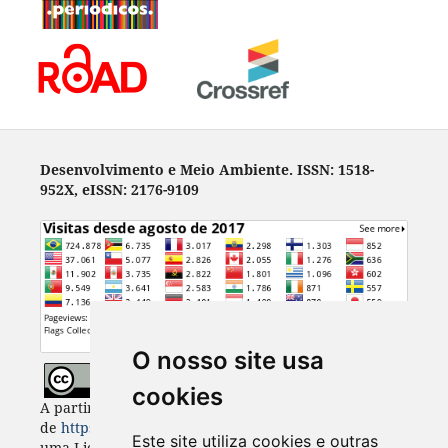
Desenvolvimento e Meio Ambiente. ISSN: 1518-
952X, eISSN: 2176-9109
O nosso site usa
cookies
A partir de 2023, Desenvolvimento e Meio Ambiente
de
https://revistas.ufpr.br/made
está licenciada com
Este site utiliza cookies e outras
uma Licença
Creative Commons - Atribuição 4.0