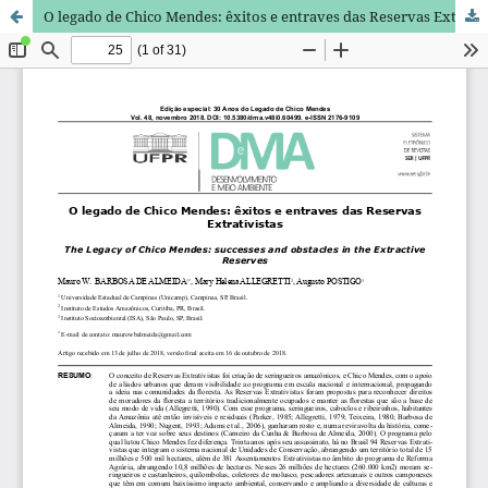
O legado de Chico Mendes: êxitos e entraves das Reservas Extrativistas