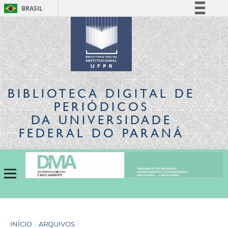
BRASIL
Simplifique!
Comunica BR
Participe
Acesso à informação
Legislação
BIBLIOTECA DIGITAL
DE
Canais
PERIÓDICOS
DA UNIVERSIDADE
FEDERAL DO PARANÁ
INÍCIO
/
ARQUIVOS
/