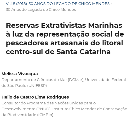
V. 48 (2018): 30 ANOS DO LEGADO DE CHICO MENDES
/
30 Anos do Legado de Chico Mendes
Reservas Extrativistas Marinhas
à luz da representação social de
pescadores artesanais do litoral
centro-sul de Santa Catarina
Melissa Vivacqua
Departamento de Ciências do Mar (DCMar), Universidade Federal
de São Paulo (UNIFESP)
Helio de Castro Lima Rodrigues
Consultor do Programa das Nações Unidas para o
Desenvolvimento (PNUD), Instituto Chico Mendes de Conservação
da Biodiversidade (ICMBio)