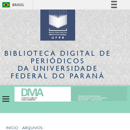
BRASIL
Simplifique!
Comunica BR
Participe
Acesso à informação
Legislação
BIBLIOTECA DIGITAL
DE
Canais
PERIÓDICOS
DA UNIVERSIDADE
FEDERAL DO PARANÁ
INÍCIO
/
ARQUIVOS
/