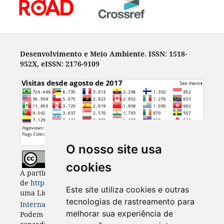
Desenvolvimento e Meio Ambiente. ISSN: 1518-
952X, eISSN: 2176-9109
O nosso site usa
cookies
A partir de 2023, Desenvolvimento e Meio Ambiente
de
https://revistas.ufpr.br/made
está licenciada com
Este site utiliza cookies e outras
uma Licença
Creative Commons - Atribuição 4.0
tecnologias de rastreamento para
Internacional
. CC BY 4.0
melhorar sua experiência de
Podem estar disponíveis autorizações adicionais às