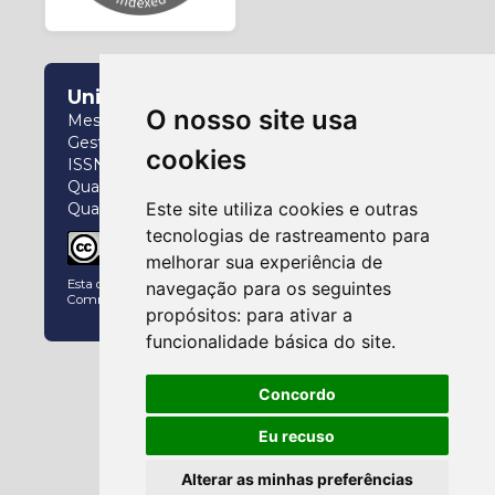
Universidade Federal do Paraná
O nosso site usa
Mestrado e Doutorado Interdisciplinar em
Gestão da Informação
cookies
ISSN: 2237-826X
Qualis (2017-2020): A4
Este site utiliza cookies e outras
Qualis (2021-2024): A2
tecnologias de rastreamento para
melhorar sua experiência de
Esta obra está licenciado com uma Licença
Creative
navegação para os seguintes
Commons Atribuição 4.0 Internacional
.
propósitos:
para ativar a
funcionalidade básica do site
.
Concordo
Eu recuso
Alterar as minhas preferências