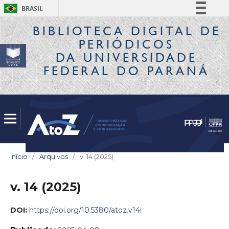
BRASIL
Simplifique!
BIBLIOTECA DIGITAL
DE
PERIÓDICOS
Comunica BR
DA UNIVERSIDADE
Participe
FEDERAL DO PARANÁ
Acesso à informação
Legislação
Canais
Início
/
Arquivos
/
v. 14 (2025)
v. 14 (2025)
DOI:
https://doi.org/10.5380/atoz.v14i