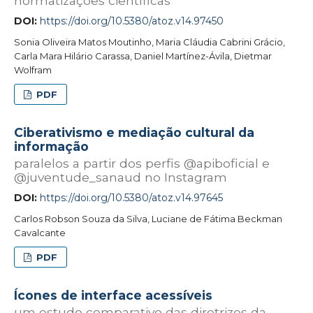
normatizações científicas
DOI:
https://doi.org/10.5380/atoz.v14.97450
Sonia Oliveira Matos Moutinho, Maria Cláudia Cabrini Grácio,
Carla Mara Hilário Carassa, Daniel Martínez-Ávila, Dietmar
Wolfram
PDF
Ciberativismo e mediação cultural da
informação
paralelos a partir dos perfis @apiboficial e
@juventude_sanaud no Instagram
DOI:
https://doi.org/10.5380/atoz.v14.97645
Carlos Robson Souza da Silva, Luciane de Fátima Beckman
Cavalcante
PDF
Ícones de interface acessíveis
um estudo comparativo das diretrizes da