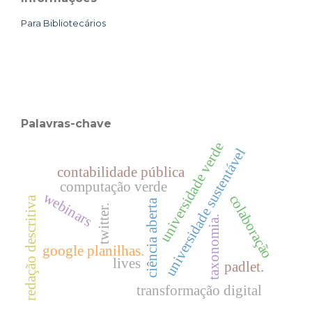
Para Bibliotecários
Palavras-chave
universidade verde
universidade sustentável
contabilidade pública
computação verde
webinars
colaboração
redação descritiva
ciência aberta
twitter.
taxonomia.
google planilhas.
lives
padlet.
transformação digital