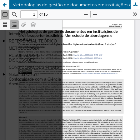
Metodologias de gestão de documentos em instituições de ensino superior brasileiras