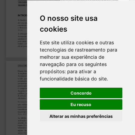
O nosso site usa
cookies
Este site utiliza cookies e outras
tecnologias de rastreamento para
melhorar sua experiência de
navegação para os seguintes
propósitos:
para ativar a
funcionalidade básica do site
.
Concordo
Eu recuso
Alterar as minhas preferências