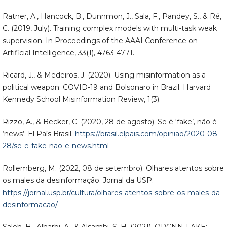
Ratner, A., Hancock, B., Dunnmon, J., Sala, F., Pandey, S., & Ré,
C. (2019, July). Training complex models with multi-task weak
supervision. In Proceedings of the AAAI Conference on
Artificial Intelligence, 33(1), 4763-4771.
Ricard, J., & Medeiros, J. (2020). Using misinformation as a
political weapon: COVID-19 and Bolsonaro in Brazil. Harvard
Kennedy School Misinformation Review, 1(3).
Rizzo, A., & Becker, C. (2020, 28 de agosto). Se é ‘fake’, não é
‘news’. El País Brasil.
https://brasil.elpais.com/opiniao/2020-08-
28/se-e-fake-nao-e-news.html
Rollemberg, M. (2022, 08 de setembro). Olhares atentos sobre
os males da desinformação. Jornal da USP.
https://jornal.usp.br/cultura/olhares-atentos-sobre-os-males-da-
desinformacao/