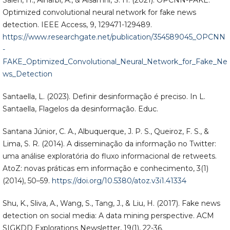
Saleh, H., Alharbi, A., & Alsamhi, S. H. (2021). OPCNN-FAKE:
Optimized convolutional neural network for fake news
detection. IEEE Access, 9, 129471-129489.
https://www.researchgate.net/publication/354589045_OPCNN
-
FAKE_Optimized_Convolutional_Neural_Network_for_Fake_Ne
ws_Detection
Santaella, L. (2023). Definir desinformação é preciso. In L.
Santaella, Flagelos da desinformação. Educ.
Santana Júnior, C. A., Albuquerque, J. P. S., Queiroz, F. S., &
Lima, S. R. (2014). A disseminação da informação no Twitter:
uma análise exploratória do fluxo informacional de retweets.
AtoZ: novas práticas em informação e conhecimento, 3(1)
(2014), 50–59.
https://doi.org/10.5380/atoz.v3i1.41334
Shu, K., Sliva, A., Wang, S., Tang, J., & Liu, H. (2017). Fake news
detection on social media: A data mining perspective. ACM
SIGKDD Explorations Newsletter, 19(1), 22-36.