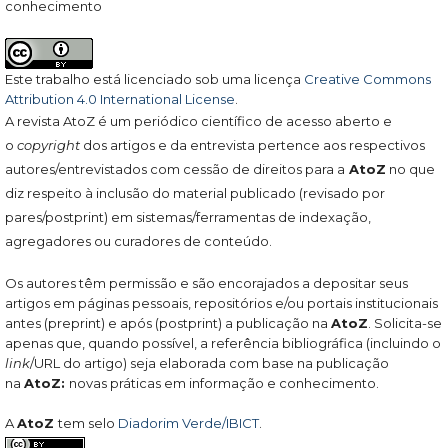
conhecimento
Este trabalho está licenciado sob uma licença
Creative Commons
Attribution 4.0 International License
.
A revista AtoZ é um periódico científico de acesso aberto e
o
copyright
dos artigos e da entrevista pertence aos respectivos
autores/entrevistados com cessão de direitos para a
AtoZ
no que
diz respeito à inclusão do material publicado (revisado por
pares/postprint) em sistemas/ferramentas de indexação,
agregadores ou curadores de conteúdo.
Os autores têm permissão e são encorajados a depositar seus
artigos em páginas pessoais, repositórios e/ou portais institucionais
antes (preprint) e após (postprint) a publicação na
AtoZ
. Solicita-se
apenas que, quando possível, a referência bibliográfica (incluindo o
link
/URL do artigo) seja elaborada com base na publicação
na
AtoZ:
novas práticas em informação e conhecimento.
A
AtoZ
tem selo
Diadorim Verde/IBICT
.