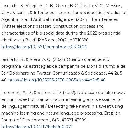
Iasulaitis, S., Valejo, A. D. B., Greco, B. C., Perillo, V. G., Messias,
G. H., Vicari, I., & Interfaces – Center for Sociopolitical Studies of
Algorithms and Artificial Intelligence. (2025). The interfaces
Twitter elections dataset: Construction process and
characteristics of big social data during the 2022 presidential
elections in Brazil. PloS one, 20(2), e0316626.
https://doi.org/10.1371/journal.pone.0316626
Iasulaitis, S., & Vieira, A. O. (2022). Quando o ataque é o
programa: As estratégias de campanha de Donald Trump e de
Jair Bolsonaro no Twitter. Comunicação & Sociedade, 44(2), 5-
46.
https://doi.org/10.15603/2176-0985/cs.v44n2p5-46
Lorenceti, A. D., & Salton, G. D. (2022). Detecção de fake news
em um tweet utilizando machine learning e processamento
de linguagem natural / Detecting fake news in a tweet using
machine learning and natural language processing. Brazilian
Journal of Development, 8(6), 43581-43599.
https://doi.org/10.34117/bjdv8n6-071