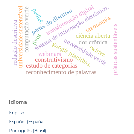
transformação digital
sistema de informação eletrônico.
universidade sustentável
computação verde
partes do discurso
padlet.
taxonomia.
redação descritiva
práticas sustentáveis
ciência aberta
lives
universidade verde
dor crônica
google planilhas.
twitter.
webinars
construtivismo
estudo de categorias
reconhecimento de palavras
Idioma
English
Español (España)
Português (Brasil)