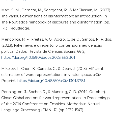
Maci, S. M., Demata, M., Seargeant, P., & McGlashan, M. (2023).
The various dimensions of disinformation: an introduction. In
The Routledge handbook of discourse and disinformation (pp.
1-13). Routledge.
Mendonça, R. F., Freitas, V. G., Aggio, C. de O., Santos, N. F. dos.
(2023). Fake news e o repertório contemporâneo de ação
política. Dados: Revista de Ciências Sociais, 66(2).
https://doi.org/10.1590/dados.2023.66.2.301
Mikolov, T., Chen, K., Corrado, G., & Dean, J. (2013). Efficient
estimation of word representations in vector space. arXiv
Preprint.
https://doi.org/10.48550/arXiv.1301.3781
Pennington, J., Socher, R., & Manning, C. D. (2014, October).
Glove: Global vectors for word representation. In Proceedings
of the 2014 Conference on Empirical Methods in Natural
Language Processing (EMNLP) (pp. 1532-1543).