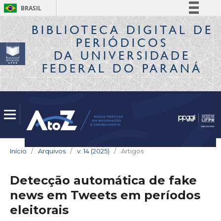
BRASIL
Simplifique!
BIBLIOTECA DIGITAL
DE
PERIÓDICOS
Comunica BR
DA UNIVERSIDADE
Participe
FEDERAL DO PARANÁ
Acesso à informação
Legislação
Canais
Início
/
Arquivos
/
v. 14 (2025)
/
Artigos
Detecção automática de fake
news em Tweets em períodos
eleitorais