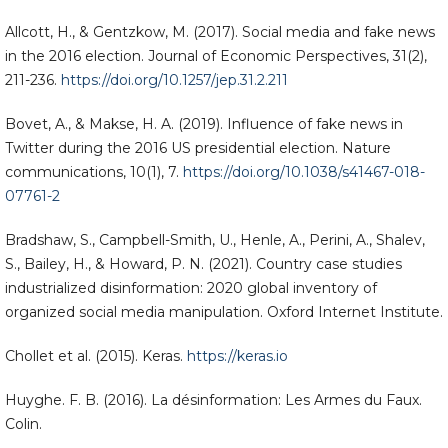
Allcott, H., & Gentzkow, M. (2017). Social media and fake news
in the 2016 election. Journal of Economic Perspectives, 31(2),
211-236.
https://doi.org/10.1257/jep.31.2.211
Bovet, A., & Makse, H. A. (2019). Influence of fake news in
Twitter during the 2016 US presidential election. Nature
communications, 10(1), 7.
https://doi.org/10.1038/s41467-018-
07761-2
Bradshaw, S., Campbell-Smith, U., Henle, A., Perini, A., Shalev,
S., Bailey, H., & Howard, P. N. (2021). Country case studies
industrialized disinformation: 2020 global inventory of
organized social media manipulation. Oxford Internet Institute.
Chollet et al. (2015). Keras.
https://keras.io
Huyghe. F. B. (2016). La désinformation: Les Armes du Faux.
Colin.