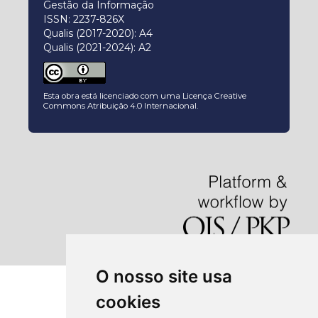
Gestão da Informação
ISSN: 2237-826X
Qualis (2017-2020): A4
Qualis (2021-2024): A2
Esta obra está licenciado com uma Licença
Creative
Commons Atribuição 4.0 Internacional
.
O nosso site usa
cookies