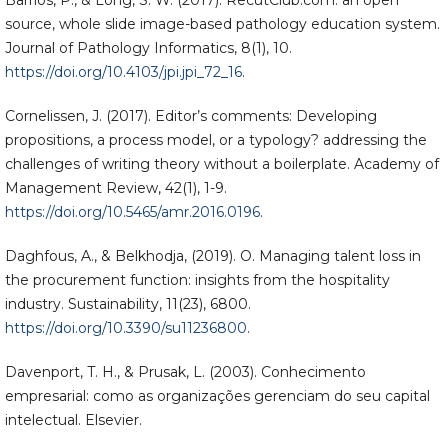
Barrios, P., & Long, S. W. (2017). RecutClub.com: an open
source, whole slide image-based pathology education system.
Journal of Pathology Informatics, 8(1), 10.
https://doi.org/10.4103/jpi.jpi_72_16
.
Cornelissen, J. (2017). Editor’s comments: Developing
propositions, a process model, or a typology? addressing the
challenges of writing theory without a boilerplate. Academy of
Management Review, 42(1), 1-9.
https://doi.org/10.5465/amr.2016.0196
.
Daghfous, A., & Belkhodja, (2019). O. Managing talent loss in
the procurement function: insights from the hospitality
industry. Sustainability, 11(23), 6800.
https://doi.org/10.3390/su11236800
.
Davenport, T. H., & Prusak, L. (2003). Conhecimento
empresarial: como as organizações gerenciam do seu capital
intelectual. Elsevier.