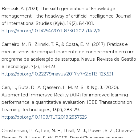
Bencsik, A. (2021). The sixth generation of knowledge
management – the headway of artificial intelligence. Journal
of International Studies (Kyiv), 14(2), 84-101.
https://doi.org/10.14254/2071-8330.2021/14-2/6
.
Carneiro, M. R., Zilinski, T. F., & Costa, E. M. (2017). Práticas e
mecanismos de compartilhamento de conhecimento em um
programa de aceleração de startups. Navus: Revista de Gestão
e Tecnologia, 7(2), 113-123.
https://doi.org/10.22279/navus.2017.v7n2.p113-123.531
.
Cen, L., Ruta, D., Al Qassem, L. M. M. S., & Ng, J. (2020).
Augmented Immersive Reality (AIR) for improved learning
performance: a quantitative evaluation. IEEE Transactions on
Learning Technologies, 13(2), 283-29.
https://doi.org/10.1109/TLT.2019.2937525
.
Christensen, P. A., Lee, N. E., Thrall, M. J., Powell, S. Z., Chevez-