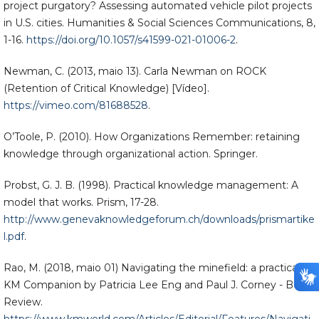
project purgatory? Assessing automated vehicle pilot projects
in U.S. cities. Humanities & Social Sciences Communications, 8,
1-16.
https://doi.org/10.1057/s41599-021-01006-2
.
Newman, C. (2013, maio 13). Carla Newman on ROCK
(Retention of Critical Knowledge) [Vídeo].
https://vimeo.com/81688528
.
O’Toole, P. (2010). How Organizations Remember: retaining
knowledge through organizational action. Springer.
Probst, G. J. B. (1998). Practical knowledge management: A
model that works. Prism, 17-28.
http://www.genevaknowledgeforum.ch/downloads/prismartike
l.pdf
.
Rao, M. (2018, maio 01) Navigating the minefield: a practical
KM Companion by Patricia Lee Eng and Paul J. Corney - Book
Review.