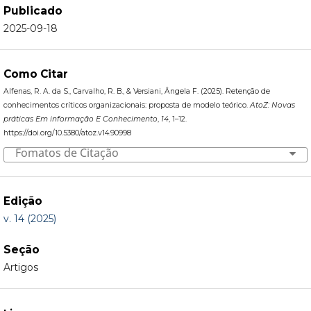
Publicado
2025-09-18
Como Citar
Alfenas, R. A. da S., Carvalho, R. B., & Versiani, Ângela F. (2025). Retenção de
conhecimentos críticos organizacionais: proposta de modelo teórico.
AtoZ: Novas
práticas Em informação E Conhecimento
,
14
, 1–12.
https://doi.org/10.5380/atoz.v14.90998
Fomatos de Citação
Edição
v. 14 (2025)
Seção
Artigos