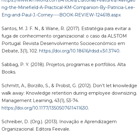
https://www.kmworld.com/Articles/Editorial/Features/Navigati
ng-the-Minefield-A-Practical-KM-Companion-By-Patricia-Lee-
Eng-and-Paul-J.-Corney----BOOK-REVIEW-124618.aspx
Santos, M. J. F. N., & Wane, R. (2017). Estratégia para evitar a
fuga de conhecimento organizacional: o caso da ALSTOM
Portugal. Revista Desenvolvimento Socioeconômico em
Debate, 3(1), 102.
https://doi.org/10.18616/rdsd.v3i1.3740
.
Sabbag, P. Y. (2018). Projetos, programas e portfólios. Alta
Books.
Schmitt, A., Borzillo, S., & Probst, G. (2012). Don’t let knowledge
walk away: Knowledge retention during employee downsizing.
Management Learning, 43(1), 53-74.
https://doi.org/10.1177/1350507611411630
.
Schreiber, D. (Org.). (2013). Inovação e Aprendizagem
Organizacional. Editora Feevale.