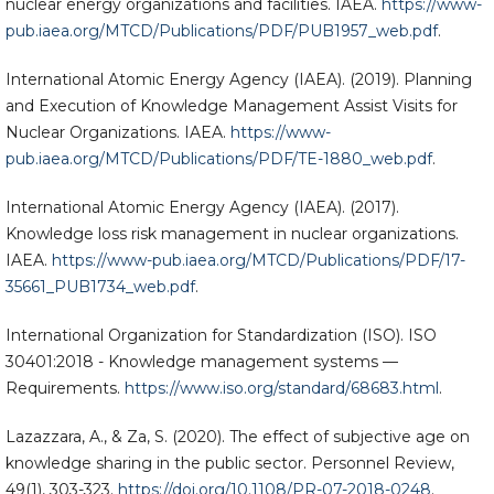
nuclear energy organizations and facilities. IAEA.
https://www-
pub.iaea.org/MTCD/Publications/PDF/PUB1957_web.pdf
.
International Atomic Energy Agency (IAEA). (2019). Planning
and Execution of Knowledge Management Assist Visits for
Nuclear Organizations. IAEA.
https://www-
pub.iaea.org/MTCD/Publications/PDF/TE-1880_web.pdf
.
International Atomic Energy Agency (IAEA). (2017).
Knowledge loss risk management in nuclear organizations.
IAEA.
https://www-pub.iaea.org/MTCD/Publications/PDF/17-
35661_PUB1734_web.pdf
.
International Organization for Standardization (ISO). ISO
30401:2018 - Knowledge management systems —
Requirements.
https://www.iso.org/standard/68683.html
.
Lazazzara, A., & Za, S. (2020). The effect of subjective age on
knowledge sharing in the public sector. Personnel Review,
49(1), 303-323.
https://doi.org/10.1108/PR-07-2018-0248
.