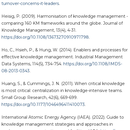
turnover-concerns-it-leaders
.
Heisig, P. (2009). Harmonisation of knowledge management -
comparing 160 KM frameworks around the globe. Journal of
Knowledge Management, 13(4), 4-31.
https://doi.org/10.1108/13673270910971798
.
Ho, C., Hsieh, P., & Hung, W. (2014). Enablers and processes for
effective knowledge management. Industrial Management
Data Systems, 114(5), 734-754.
https://doi.org/10.1108/IMDS-
08-2013-0343
.
Huang, S., & Cummings, J. N. (2011). When critical knowledge
is most critical: centralization in knowledge-intensive teams.
Small Group Research, 42(6), 669-699.
https://doi.org/10.1177/1046496411410073
.
International Atomic Energy Agency (IAEA). (2022). Guide to
knowledge management strategies and approaches in