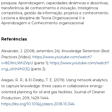
pesquisa: Aprendizagem, capacidades dinâmicas e absortivas,
transferência de conhecimento e inovação, Inteligência
competitiva, gestão da informação, projetos e conhecimento.
Leciona a disciplina de Teoria Organizacional II e
Aprendizagem e Conhecimento organizacional.
Referências
Alexander, J. (2008, setembro 24). Knowledge Retention Best
Practices [Vídeo].
https://www.youtube.com/watch?
v=8DXnLWh2VpU
(parte 1);
https://www.youtube.com/watch?
v=g_uYchVh0JQ
(parte 2).
Aragao, R. R., & El-Diraby, T. E. (2019). Using network analytics
to capture knowledge: three cases in collaborative energy-
oriented planning for oil and gas facilities. Journal of Cleaner
Production, 209, 1429-1444.
https://doi.org/10.1016/j.jclepro.2018.10.346
.