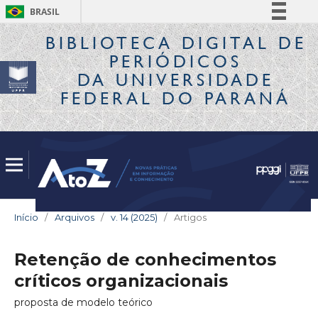
BRASIL
Simplifique!
BIBLIOTECA DIGITAL
DE
PERIÓDICOS
Comunica BR
DA UNIVERSIDADE
Participe
FEDERAL DO PARANÁ
Acesso à informação
Legislação
Canais
Início
/
Arquivos
/
v. 14 (2025)
/
Artigos
Retenção de conhecimentos
críticos organizacionais
proposta de modelo teórico