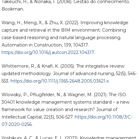
Takeuchi, H., & Nonaka, I. (2008). Gestão do conhecimento.
Bookman.
Wang, H., Meng, X., & Zhu, X. (2022). Improving knowledge
capture and retrieval in the BIM environment: Combining
case-based reasoning and natural language processing.
Automation in Construction, 139, 104317.
https://doi.org/10.1016/j.autcon.2022.104317
.
Whittemore, R., & Knafl, K. (2005). The integrative review:
updated methodology. Journal of advanced nursing, 52(5), 546-
553.
https://doi.org/10.1111/j.1365-2648.2005.03621.x
.
Wlowsky, P., Pflugfelder, N., & Wagner, M. (2021). The ISO
30401 knowledge management systems standard – a new
framework for value creation and research? Journal of
Intellectual Capital, 22(3), 506-527.
https://doi.org/10.1108/JIC-
07-2020-0256
.
Yoshikuni, A. C., & Lucas, E. L. (2021). Knowledge management