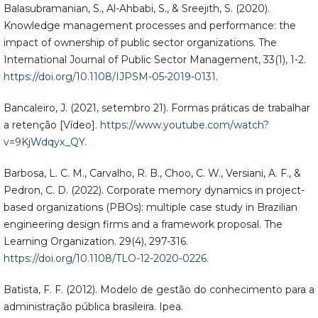
Balasubramanian, S., Al-Ahbabi, S., & Sreejith, S. (2020).
Knowledge management processes and performance: the
impact of ownership of public sector organizations. The
International Journal of Public Sector Management, 33(1), 1-2.
https://doi.org/10.1108/IJPSM-05-2019-0131
.
Bancaleiro, J. (2021, setembro 21). Formas práticas de trabalhar
a retenção [Vídeo].
https://www.youtube.com/watch?
v=9KjWdqyx_QY
.
Barbosa, L. C. M., Carvalho, R. B., Choo, C. W., Versiani, A. F., &
Pedron, C. D. (2022). Corporate memory dynamics in project-
based organizations (PBOs): multiple case study in Brazilian
engineering design firms and a framework proposal. The
Learning Organization. 29(4), 297-316.
https://doi.org/10.1108/TLO-12-2020-0226
.
Batista, F. F. (2012). Modelo de gestão do conhecimento para a
administração pública brasileira. Ipea.