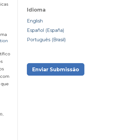
ticas
Idioma
English
Español (España)
 uma
Português (Brasil)
tion
tífico
s
os
Enviar Submissão
s com
 que
o,