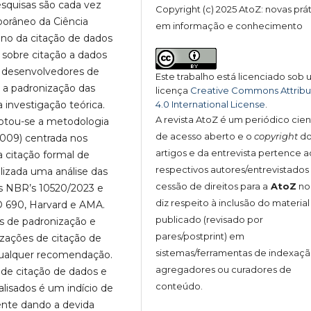
squisas são cada vez
Copyright (c) 2025 AtoZ: novas prá
porâneo da Ciência
em informação e conhecimento
eno da citação de dados
sobre citação a dados
s desenvolvedores de
Este trabalho está licenciado sob
 a padronização das
licença
Creative Commons Attribu
4.0 International License
.
 investigação teórica.
A revista AtoZ é um periódico cien
adotou-se a metodologia
de acesso aberto e o
copyright
do
 2009) centrada nos
artigos e da entrevista pertence a
a citação formal de
respectivos autores/entrevistado
lizada uma análise das
cessão de direitos para a
AtoZ
no
as NBR’s 10520/2023 e
diz respeito à inclusão do material
O 690, Harvard e AMA.
publicado (revisado por
os de padronização e
pares/postprint) em
izações de citação de
sistemas/ferramentas de indexaçã
qualquer recomendação.
agregadores ou curadores de
 de citação de dados e
conteúdo.
sados ​​é um indício de
ente dando a devida