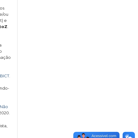
gos
 e/ou
t) e
toZ
.
a
o
rmação
IBICT
.
indo-
 Não
 2020.
sta,