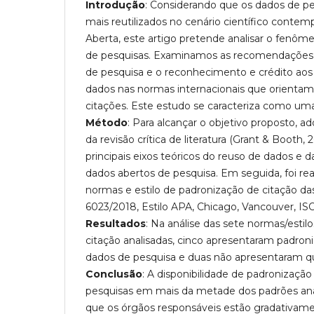
Introdução
: Considerando que os dados de pe
mais reutilizados no cenário científico contem
Aberta, este artigo pretende analisar o fenôm
de pesquisas. Examinamos as recomendações 
de pesquisa e o reconhecimento e crédito ao
dados nas normas internacionais que orientam
citações. Este estudo se caracteriza como uma
Método
: Para alcançar o objetivo proposto, 
da revisão crítica de literatura (Grant & Booth,
principais eixos teóricos do reuso de dados e d
dados abertos de pesquisa. Em seguida, foi rea
normas e estilo de padronização de citação d
6023/2018, Estilo APA, Chicago, Vancouver, IS
Resultados
: Na análise das sete normas/estil
citação analisadas, cinco apresentaram padron
dados de pesquisa e duas não apresentaram 
Conclusão
: A disponibilidade de padronização
pesquisas em mais da metade dos padrões anali
que os órgãos responsáveis ​​estão gradativam