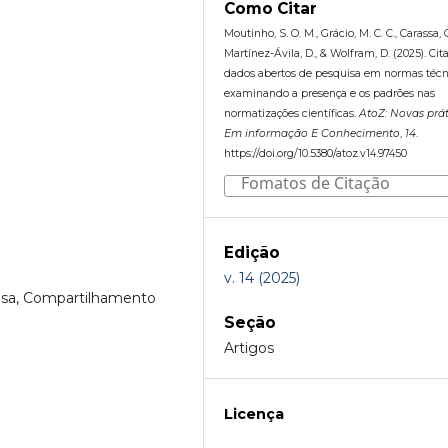
Como Citar
Moutinho, S. O. M., Grácio, M. C. C., Carassa, C
Martínez-Ávila, D., & Wolfram, D. (2025). Cit
dados abertos de pesquisa em normas técn
examinando a presença e os padrões nas
normatizações científicas.
AtoZ: Novas prát
Em informação E Conhecimento
,
14
.
https://doi.org/10.5380/atoz.v14.97450
Fomatos de Citação
Edição
v. 14 (2025)
isa, Compartilhamento
Seção
Artigos
Licença