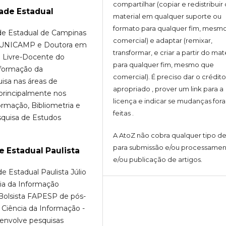
compartilhar (copiar e redistribuir 
ade Estadual
material em qualquer suporte ou
formato para qualquer fim, mesm
ade Estadual de Campinas
comercial) e adaptar (remixar,
la UNICAMP e Doutora em
transformar, e criar a partir do mat
. Livre-Docente do
para qualquer fim, mesmo que
formação da
comercial). É preciso dar o crédit
isa nas áreas de
apropriado , prover um link para a
 principalmente nos
licença e indicar se mudanças for
rmação, Bibliometria e
feitas .
esquisa de Estudos
A AtoZ não cobra qualquer tipo de
para submissão e/ou processame
e Estadual Paulista
e/ou publicação de artigos.
 Estadual Paulista Júlio
ia da Informação
Bolsista FAPESP de pós-
Ciência da Informação -
senvolve pesquisas