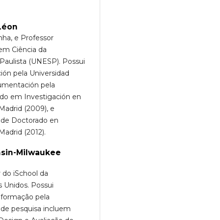
Léon
nha, e Professor
m Ciência da
Paulista (UNESP). Possui
ón pela Universidad
cumentación pela
rado em Investigación en
Madrid (2009), e
l de Doctorado en
Madrid (2012).
nsin-Milwaukee
r do iSchool da
 Unidos. Possui
nformação pela
s de pesquisa incluem