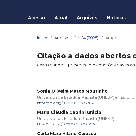
Acesso
Atual
Arquivos
Notícias
Início
/
Arquivos
/
v. 14 (2025)
/
Artigos
Citação a dados abertos
examinando a presença e os padrões nas norma
Sonia Oliveira Matos Moutinho
Universidade Estadual Paulista (UNESP) e Instituto F
https://orcid.org/0000-0002-8723-3637
Maria Cláudia Cabrini Grácio
Universidade Estadual Paulista (UNESP)
https://orcid.org/0000-0002-8003-0386
Carla Mara Hilário Carassa