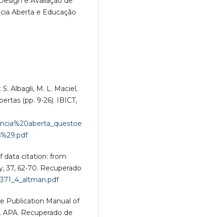
 Design e Avaliação de
cia Aberta e Educação
 S. Albagli, M. L. Maciel,
ertas (pp. 9-26). IBICT,
/Ciencia%20aberta_questoe
%29.pdf
f data citation: from
y, 37, 62-70. Recuperado
ol371_4_altman.pdf
he Publication Manual of
). APA. Recuperado de