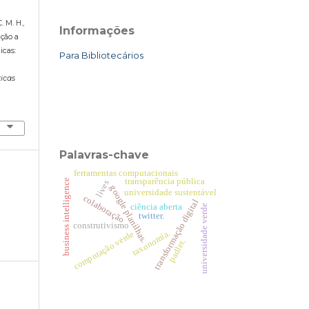
. M. H.,
Informações
ação a
icas:
Para Bibliotecários
icas
Palavras-chave
ferramentas computacionais
transparência pública
business intelligence
lives
google planilhas.
universidade sustentável
colaboração
transformação digital
ciência aberta
universidade verde
twitter.
construtivismo
taxonomia.
computação verde
padlet.