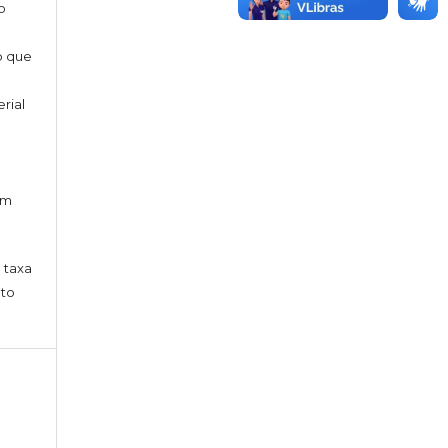
o
o que
erial
o
am
 taxa
nto