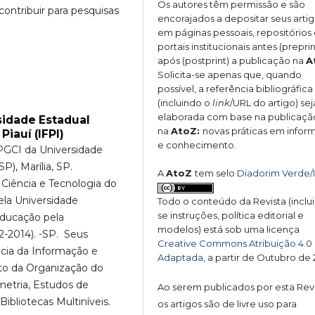
Os autores têm permissão e são
 contribuir para pesquisas
encorajados a depositar seus arti
em páginas pessoais, repositórios
portais institucionais antes (preprin
após (postprint) a publicação na
A
Solicita-se apenas que, quando
possível, a referência bibliográfica
(incluindo o
link
/URL do artigo) sej
elaborada com base na publicaçã
sidade Estadual
na
AtoZ:
novas práticas em info
Piauí (IFPI)
e conhecimento.
PGCI da Universidade
P), Marília, SP.
A
AtoZ
tem selo
Diadorim Verde/
 Ciência e Tecnologia do
ela Universidade
Todo o conteúdo da Revista (inclu
se instruções, política editorial e
Educação pela
modelos) está sob uma licença
2-2014). -SP. Seus
Creative Commons Atribuição 4.0
ncia da Informação e
Adaptada
, a partir de Outubro de
to da Organização do
metria, Estudos de
Ao serem publicados por esta Revi
Bibliotecas Multiníveis.
os artigos são de livre uso para