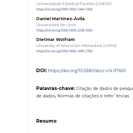
Universidade Estadual Paulista (UNESP)
https://orcid.org/0000-0002-2464-1502
Daniel Martínez-Ávila
Universidad de Léon
https://orcid.org/0000-0003-2236-553X
Dietmar Wolfram
University of Wisconsin-Milwaukee (UWM)
https://orcid.org/0000-0002-4991-276X
DOI:
https://doi.org/10.5380/atoz.v14.97450
Palavras-chave:
Citação de dados de pesqu
de dados, Normas de citações e referˆências
Resumo