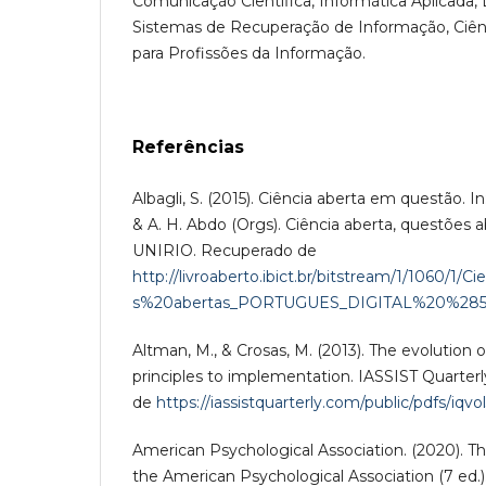
Comunicação Científica, Informática Aplicada,
Sistemas de Recuperação de Informação, Ciên
para Profissões da Informação.
Referências
Albagli, S. (2015). Ciência aberta em questão. In:
& A. H. Abdo (Orgs). Ciência aberta, questões ab
UNIRIO. Recuperado de
http://livroaberto.ibict.br/bitstream/1/1060/1
s%20abertas_PORTUGUES_DIGITAL%20%285
Altman, M., & Crosas, M. (2013). The evolution o
principles to implementation. IASSIST Quarterl
de
https://iassistquarterly.com/public/pdfs/iqv
American Psychological Association. (2020). T
the American Psychological Association (7 ed.