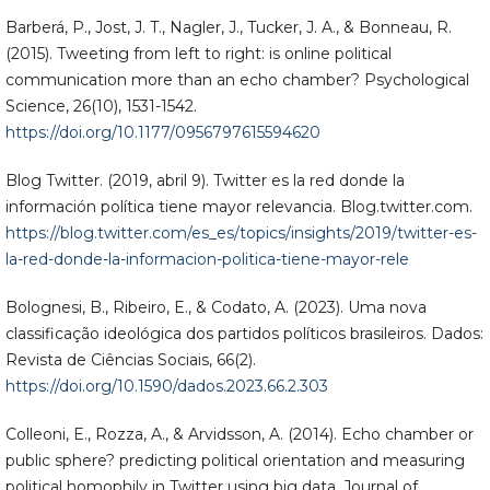
Barberá, P., Jost, J. T., Nagler, J., Tucker, J. A., & Bonneau, R.
(2015). Tweeting from left to right: is online political
communication more than an echo chamber? Psychological
Science, 26(10), 1531-1542.
https://doi.org/10.1177/0956797615594620
Blog Twitter. (2019, abril 9). Twitter es la red donde la
información política tiene mayor relevancia. Blog.twitter.com.
https://blog.twitter.com/es_es/topics/insights/2019/twitter-es-
la-red-donde-la-informacion-politica-tiene-mayor-rele
Bolognesi, B., Ribeiro, E., & Codato, A. (2023). Uma nova
classificação ideológica dos partidos políticos brasileiros. Dados:
Revista de Ciências Sociais, 66(2).
https://doi.org/10.1590/dados.2023.66.2.303
Colleoni, E., Rozza, A., & Arvidsson, A. (2014). Echo chamber or
public sphere? predicting political orientation and measuring
political homophily in Twitter using big data. Journal of