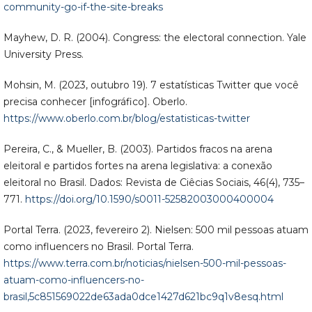
community-go-if-the-site-breaks
Mayhew, D. R. (2004). Congress: the electoral connection. Yale
University Press.
Mohsin, M. (2023, outubro 19). 7 estatísticas Twitter que você
precisa conhecer [infográfico]. Oberlo.
https://www.oberlo.com.br/blog/estatisticas-twitter
Pereira, C., & Mueller, B. (2003). Partidos fracos na arena
eleitoral e partidos fortes na arena legislativa: a conexão
eleitoral no Brasil. Dados: Revista de Ciêcias Sociais, 46(4), 735–
771.
https://doi.org/10.1590/s0011-52582003000400004
Portal Terra. (2023, fevereiro 2). Nielsen: 500 mil pessoas atuam
como influencers no Brasil. Portal Terra.
https://www.terra.com.br/noticias/nielsen-500-mil-pessoas-
atuam-como-influencers-no-
brasil,5c851569022de63ada0dce1427d621bc9q1v8esq.html