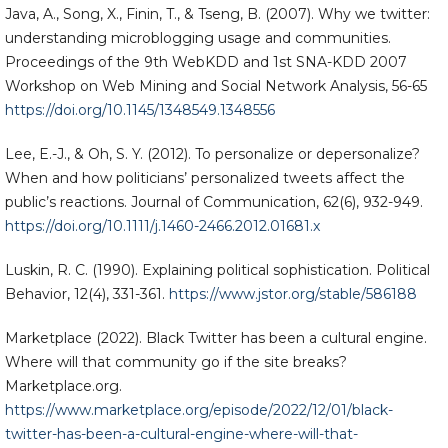
Java, A., Song, X., Finin, T., & Tseng, B. (2007). Why we twitter:
understanding microblogging usage and communities.
Proceedings of the 9th WebKDD and 1st SNA-KDD 2007
Workshop on Web Mining and Social Network Analysis, 56-65
https://doi.org/10.1145/1348549.1348556
Lee, E.-J., & Oh, S. Y. (2012). To personalize or depersonalize?
When and how politicians’ personalized tweets affect the
public’s reactions. Journal of Communication, 62(6), 932-949.
https://doi.org/10.1111/j.1460-2466.2012.01681.x
Luskin, R. C. (1990). Explaining political sophistication. Political
Behavior, 12(4), 331-361.
https://www.jstor.org/stable/586188
Marketplace (2022). Black Twitter has been a cultural engine.
Where will that community go if the site breaks?
Marketplace.org.
https://www.marketplace.org/episode/2022/12/01/black-
twitter-has-been-a-cultural-engine-where-will-that-