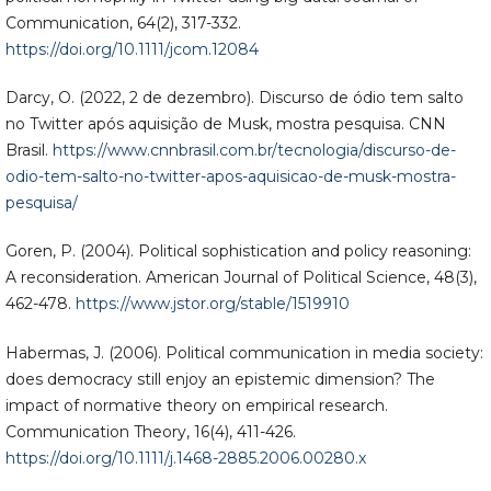
Communication, 64(2), 317-332.
https://doi.org/10.1111/jcom.12084
Darcy, O. (2022, 2 de dezembro). Discurso de ódio tem salto
no Twitter após aquisição de Musk, mostra pesquisa. CNN
Brasil.
https://www.cnnbrasil.com.br/tecnologia/discurso-de-
odio-tem-salto-no-twitter-apos-aquisicao-de-musk-mostra-
pesquisa/
Goren, P. (2004). Political sophistication and policy reasoning:
A reconsideration. American Journal of Political Science, 48(3),
462-478.
https://www.jstor.org/stable/1519910
Habermas, J. (2006). Political communication in media society:
does democracy still enjoy an epistemic dimension? The
impact of normative theory on empirical research.
Communication Theory, 16(4), 411-426.
https://doi.org/10.1111/j.1468-2885.2006.00280.x