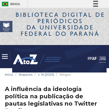
BRASIL
Simplifique!
BIBLIOTECA DIGITAL
DE
PERIÓDICOS
Comunica BR
DA UNIVERSIDADE
Participe
FEDERAL DO PARANÁ
Acesso à informação
Legislação
Canais
Início
/
Arquivos
/
v. 14 (2025)
/
Artigos
A influência da ideologia
política na publicação de
pautas legislativas no Twitter