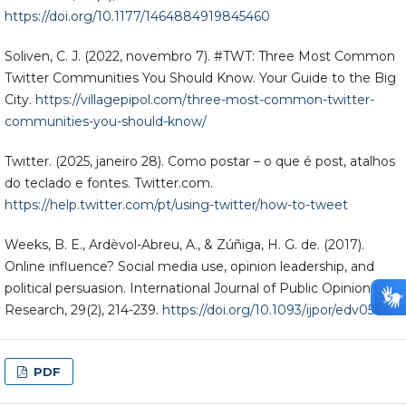
https://doi.org/10.1177/1464884919845460
Soliven, C. J. (2022, novembro 7). #TWT: Three Most Common
Twitter Communities You Should Know. Your Guide to the Big
City.
https://villagepipol.com/three-most-common-twitter-
communities-you-should-know/
Twitter. (2025, janeiro 28). Como postar – o que é post, atalhos
do teclado e fontes. Twitter.com.
https://help.twitter.com/pt/using-twitter/how-to-tweet
Weeks, B. E., Ardèvol-Abreu, A., & Zúñiga, H. G. de. (2017).
Online influence? Social media use, opinion leadership, and
political persuasion. International Journal of Public Opinion
Research, 29(2), 214-239.
https://doi.org/10.1093/ijpor/edv050
PDF