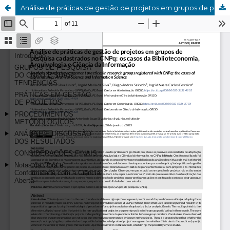
Análise de práticas de gestão de projetos em grupos de pesquisa cadastrados no Conselho Nacional de Desenvolvimento Científico e Tecnológico (CNPq)