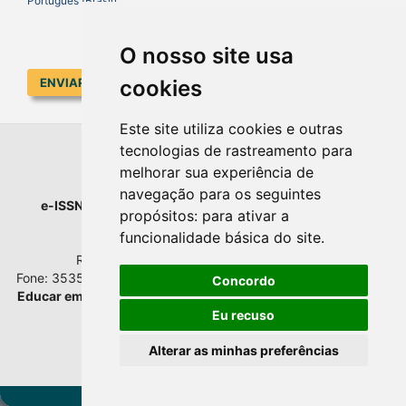
Português (Brasil)
O nosso site usa
ENVIAR SUBMISSÃO
cookies
Este site utiliza cookies e outras
tecnologias de rastreamento para
EDUCAR EM REVISTA
melhorar sua experiência de
navegação para os seguintes
e-ISSN
: 1984-0411 |
Prefixo DOI
: 10.1590 |
Qualis
: A1
propósitos:
para ativar a
Universidade Federal do Paraná
funcionalidade básica do site
.
Setor de Educação - Campus Rebouças
Rua Rockefeller, nº 57, 2.º andar - Sala 202
Fone: 3535-6207 | Bairro: Rebouças | Curitiba - Paraná - Brasil
Concordo
Educar em Revista
esta licenciada com
Creative Commons BY
Atribuição 4.0 Internacional.
Eu recuso
Alterar as minhas preferências