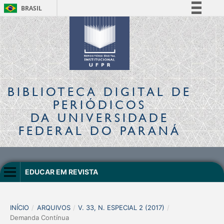
BRASIL
Simplifique!
Comunica BR
Participe
Acesso à informação
Legislação
BIBLIOTECA DIGITAL
DE
Canais
PERIÓDICOS
DA UNIVERSIDADE
FEDERAL DO PARANÁ
EDUCAR EM REVISTA
INÍCIO
/
ARQUIVOS
/
V. 33, N. ESPECIAL 2 (2017)
/
Demanda Contínua