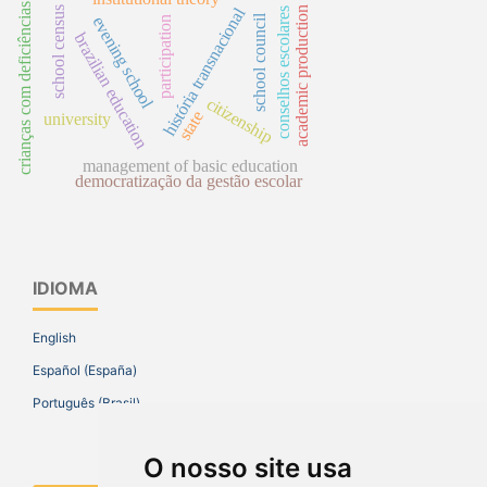
crianças com deficiências
história transnacional
school census
academic production
conselhos escolares
school council
evening school
participation
brazilian education
citizenship
state
university
management of basic education
democratização da gestão escolar
IDIOMA
English
Español (España)
Português (Brasil)
O nosso site usa