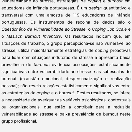
vulnerabilidade ao stresse, estratégias de
coping
e
burnout
em
educadoras de infância portuguesas. É um
design
quantitativo e
transversal com uma amostra de 119 educadoras de infância
portuguesas. Os instrumentos de recolha de dados são o
Questionário de Vulnerabilidade ao Stresse
, o
Coping Job Scale
e
o
Maslach Burnout Inventory
. Os resultados indicam que, em
situações de trabalho, o grupo percepciona-se não vulnerável ao
stresse, utiliza maioritariamente estratégias de
coping
proactivas
para lidar com situações indutoras de stresse e apresenta baixa
prevalência de
burnout
; evidencia associações estatisticamente
significativas entre vulnerabilidade ao stresse e as subescalas do
burnout (exaustão emocional, despersonalização e realização
pessoal); não revela relações estatisticamente significativas entre
as estratégias de
coping
e o
burnout
. Destes resultados, se infere
a necessidade de averiguar as variáveis psicológicas, contextuais
ou organizacionais, que estão a contribuir para a reduzida
vulnerabilidade ao stresse e baixa prevalência de burnout neste
grupo profissional.