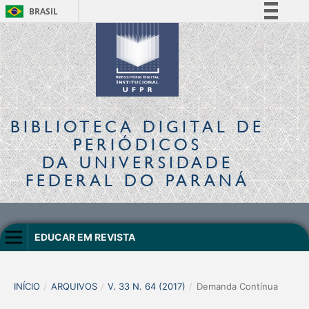
BRASIL
Simplifique!
Comunica BR
Participe
Acesso à informação
Legislação
BIBLIOTECA DIGITAL
DE
Canais
PERIÓDICOS
DA UNIVERSIDADE
FEDERAL DO PARANÁ
EDUCAR EM REVISTA
INÍCIO
/
ARQUIVOS
/
V. 33 N. 64 (2017)
/
Demanda Contínua