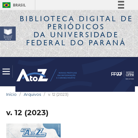
BRASIL
Simplifique!
BIBLIOTECA DIGITAL
DE
PERIÓDICOS
Comunica BR
DA UNIVERSIDADE
Participe
FEDERAL DO PARANÁ
Acesso à informação
Legislação
Canais
Início
/
Arquivos
/
v. 12 (2023)
v. 12 (2023)