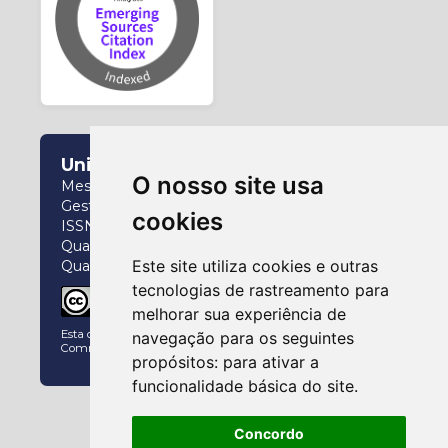
Universidade Federal do Paraná
O nosso site usa
Mestrado e Doutorado Interdisciplinar em
Gestão da Informação
cookies
ISSN: 2237-826X
Qualis (2017-2020): A4
Este site utiliza cookies e outras
Qualis (2021-2024): A2
tecnologias de rastreamento para
melhorar sua experiência de
Esta obra está licenciado com uma Licença
Creative
navegação para os seguintes
Commons Atribuição 4.0 Internacional
.
propósitos:
para ativar a
funcionalidade básica do site
.
Concordo