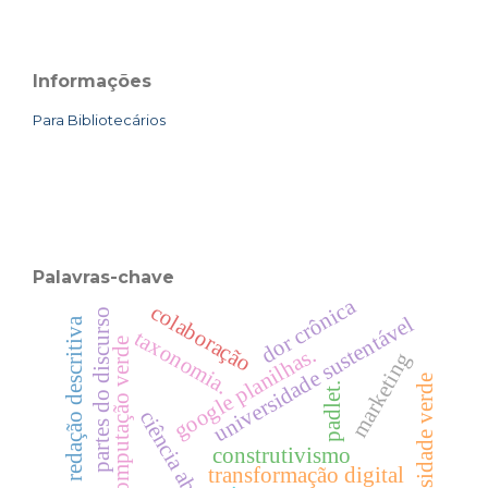
Informações
Para Bibliotecários
Palavras-chave
dor crônica
colaboração
partes do discurso
universidade sustentável
redação descritiva
taxonomia.
computação verde
google planilhas.
marketing
universidade verde
padlet.
ciência aberta
construtivismo
transformação digital