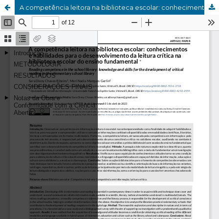
A competência leitora na biblioteca escolar: conhecimentos e habilidades para o desenvolvimento da leitura crítica na biblioteca escolar do ensino fundamental