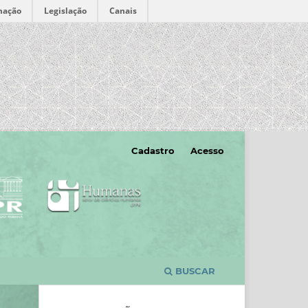
mação
Legislação
Canais
Cadastro
Acesso
BUSCAR