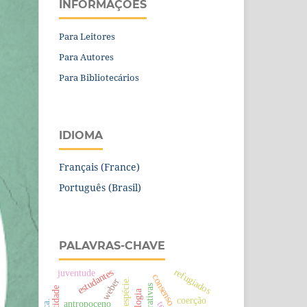
INFORMAÇÕES
Para Leitores
Para Autores
Para Bibliotecários
IDIOMA
Français (France)
Português (Brasil)
PALAVRAS-CHAVE
refugiados
estudantes
juventude
consenso
weber
santidade
ecologia
coerção
antropoceno