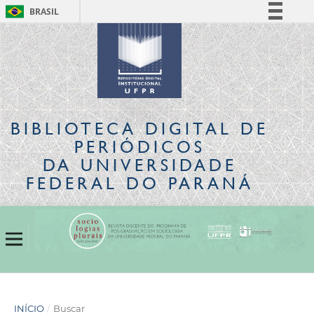
BRASIL
Simplifique!
Comunica BR
Participe
Acesso à informação
Legislação
BIBLIOTECA DIGITAL
DE
Canais
PERIÓDICOS
DA UNIVERSIDADE
FEDERAL DO PARANÁ
INÍCIO
/
Buscar