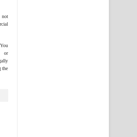
not
cial
You
s or
ally
g the