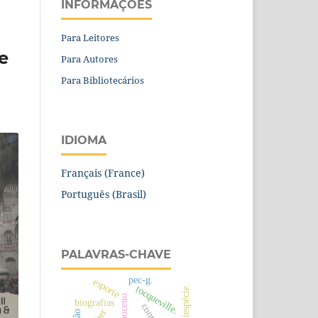
INFORMAÇÕES
Para Leitores
e
Para Autores
Para Bibliotecários
IDIOMA
Français (France)
Português (Brasil)
PALAVRAS-CHAVE
pec-g.
esporte
tocqueville.
antropoceno
biografias