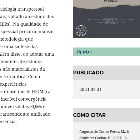
ciologia transpessoal
ais, voltado ao estudo das
(EMERs). Na qualidade de
nspessoal procura analisar
metodologia que
e uma síntese das
PDF
Além disso, ao adotar uma
ovenientes de estudos
 não materialistas da
PUBLICADO
sica quântica. Como
 experiências
2024-07-31
 de quase morte (EQMs) a
 incrível convergência
 universal das EQMs e
 transcendente unificado
COMO CITAR
riência.
Augusto de Castro Peres, M., &
Schubert Coelho, H. (2024). A