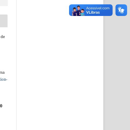
 de
uma
ion-
.0