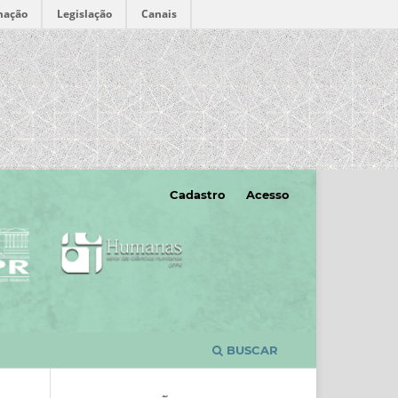
mação
Legislação
Canais
Cadastro
Acesso
BUSCAR