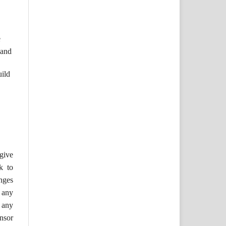
e
 and
uild
ive
nk to
nges
 any
 any
nsor