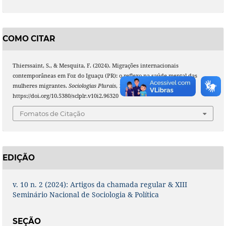
COMO CITAR
Thierssaint, S., & Mesquita, F. (2024). Migrações internacionais
contemporâneas em Foz do Iguaçu (PR): o reflexo na saúde mental das
mulheres migrantes.
Sociologias Plurais
,
10
(2).
https://doi.org/10.5380/sclplr.v10i2.96320
Fomatos de Citação
EDIÇÃO
v. 10 n. 2 (2024): Artigos da chamada regular & XIII
Seminário Nacional de Sociologia & Política
SEÇÃO