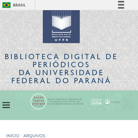
BRASIL
Simplifique!
Comunica BR
Participe
Acesso à informação
Legislação
BIBLIOTECA DIGITAL
DE
Canais
PERIÓDICOS
DA UNIVERSIDADE
FEDERAL DO PARANÁ
INÍCIO
/
ARQUIVOS
/