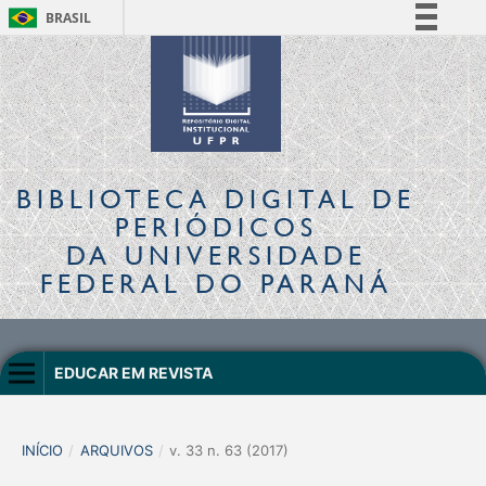
BRASIL
Simplifique!
Comunica BR
Participe
Acesso à informação
Legislação
BIBLIOTECA DIGITAL
DE
Canais
PERIÓDICOS
DA UNIVERSIDADE
FEDERAL DO PARANÁ
EDUCAR EM REVISTA
INÍCIO
/
ARQUIVOS
/
v. 33 n. 63 (2017)