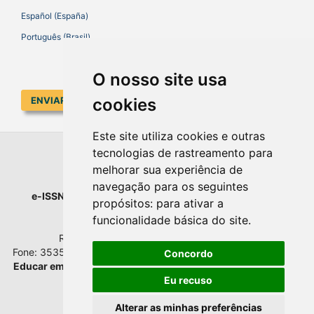
Español (España)
Português (Brasil)
O nosso site usa
cookies
ENVIAR SUBMISSÃO
Este site utiliza cookies e outras
tecnologias de rastreamento para
EDUCAR EM REVISTA
melhorar sua experiência de
navegação para os seguintes
e-ISSN
: 1984-0411 |
Prefixo DOI
: 10.1590 |
Qualis
: A1
propósitos:
para ativar a
Universidade Federal do Paraná
funcionalidade básica do site
.
Setor de Educação - Campus Rebouças
Rua Rockefeller, nº 57, 2.º andar - Sala 202
Fone: 3535-6207 | Bairro: Rebouças | Curitiba - Paraná - Brasil
Concordo
Educar em Revista
esta licenciada com
Creative Commons BY
Atribuição 4.0 Internacional.
Eu recuso
Alterar as minhas preferências