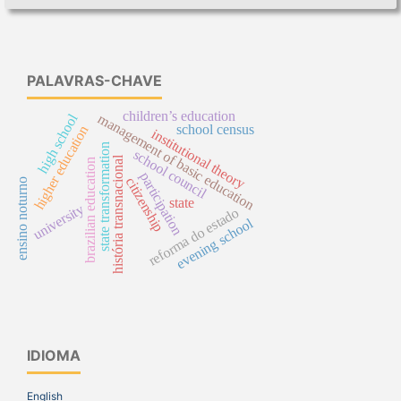
PALAVRAS-CHAVE
children’s education
management of basic education
high school
school census
higher education
institutional theory
state transformation
school council
história transnacional
brazilian education
participation
citizenship
ensino noturno
state
university
reforma do estado
evening school
IDIOMA
English