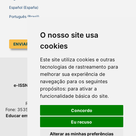
Español (España)
Português (Brasil)
O nosso site usa
ENVIAR SUBMISSÃO
cookies
Este site utiliza cookies e outras
tecnologias de rastreamento para
EDUCAR EM REVISTA
melhorar sua experiência de
navegação para os seguintes
e-ISSN
: 1984-0411 |
Prefixo DOI
: 10.1590 |
Qualis
: A1
propósitos:
para ativar a
Universidade Federal do Paraná
funcionalidade básica do site
.
Setor de Educação - Campus Rebouças
Rua Rockefeller, nº 57, 2.º andar - Sala 202
Fone: 3535-6207 | Bairro: Rebouças | Curitiba - Paraná - Brasil
Concordo
Educar em Revista
esta licenciada com
Creative Commons BY
Atribuição 4.0 Internacional.
Eu recuso
Alterar as minhas preferências