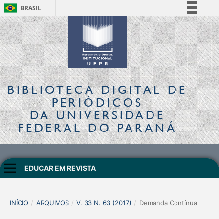
BRASIL
Simplifique!
Comunica BR
Participe
Acesso à informação
Legislação
BIBLIOTECA DIGITAL
DE
Canais
PERIÓDICOS
DA UNIVERSIDADE
FEDERAL DO PARANÁ
EDUCAR EM REVISTA
INÍCIO
/
ARQUIVOS
/
V. 33 N. 63 (2017)
/
Demanda Contínua