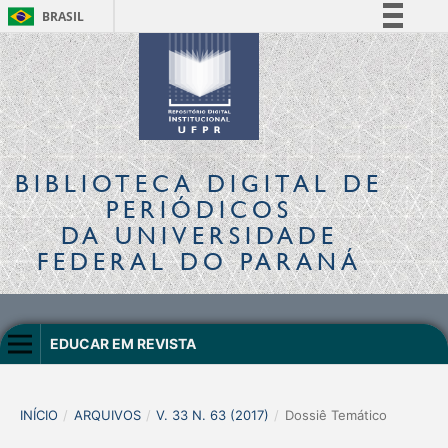
BRASIL
Simplifique!
Comunica BR
Participe
Acesso à informação
Legislação
BIBLIOTECA DIGITAL
DE
Canais
PERIÓDICOS
DA UNIVERSIDADE
FEDERAL DO PARANÁ
EDUCAR EM REVISTA
INÍCIO
/
ARQUIVOS
/
V. 33 N. 63 (2017)
/
Dossiê Temático