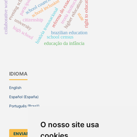
teoria institucional
evening school
participation
right to education
reforma do estado
school council
school inclusion
collaborative work
higher education
história transnacional
state
university
citizenship
high school
brazilian education
school census
educação da infância
IDIOMA
English
Español (España)
Português (Brasil)
O nosso site usa
ENVIAR SUBMISSÃO
cookies