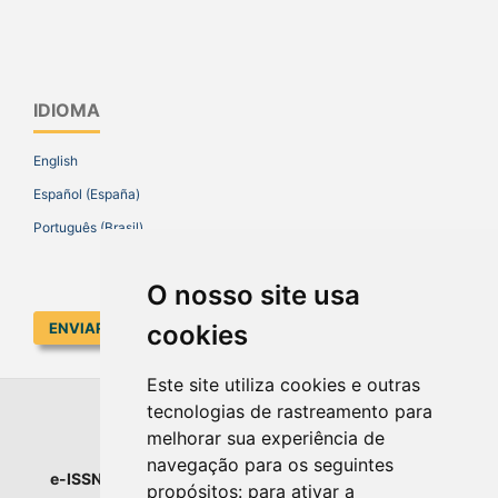
IDIOMA
English
Español (España)
Português (Brasil)
O nosso site usa
ENVIAR SUBMISSÃO
cookies
Este site utiliza cookies e outras
tecnologias de rastreamento para
EDUCAR EM REVISTA
melhorar sua experiência de
navegação para os seguintes
e-ISSN
: 1984-0411 |
Prefixo DOI
: 10.1590 |
Qualis
: A1
propósitos:
para ativar a