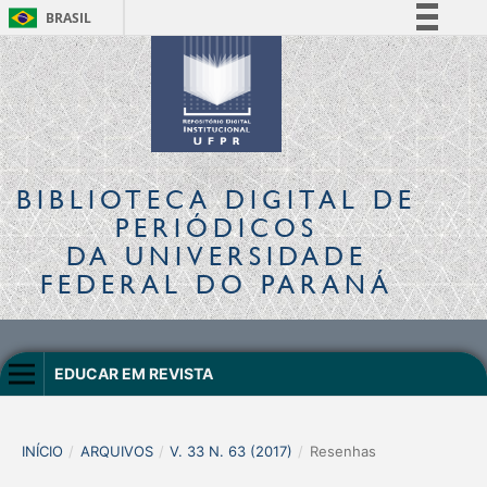
BRASIL
Simplifique!
Comunica BR
Participe
Acesso à informação
Legislação
BIBLIOTECA DIGITAL
DE
Canais
PERIÓDICOS
DA UNIVERSIDADE
FEDERAL DO PARANÁ
EDUCAR EM REVISTA
INÍCIO
/
ARQUIVOS
/
V. 33 N. 63 (2017)
/
Resenhas