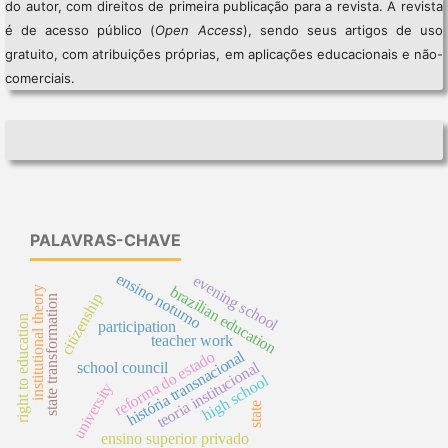
do autor, com direitos de primeira publicação para a revista. A revista
é de acesso público (
Open Access
), sendo seus artigos de uso
gratuito, com atribuições próprias, em aplicações educacionais e não-
comerciais.
PALAVRAS-CHAVE
ensino noturno
evening school
brazilian education
institutional theory
citizenship
state transformation
right to education
participation
teacher work
história transnacional
reforma do estado
teoria institucional
school council
high school
university
state
ensino superior privado