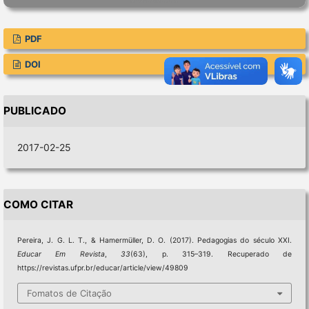
PDF
DOI
PUBLICADO
2017-02-25
COMO CITAR
Pereira, J. G. L. T., & Hamermüller, D. O. (2017). Pedagogias do século XXI.
Educar Em Revista
,
33
(63), p. 315–319. Recuperado de
https://revistas.ufpr.br/educar/article/view/49809
Fomatos de Citação