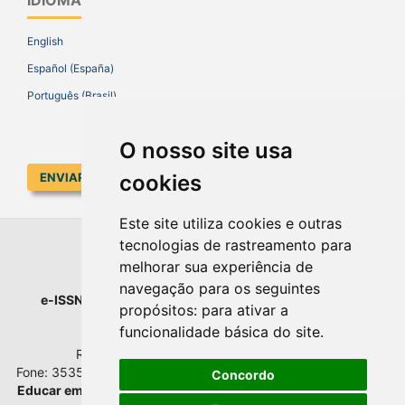
English
Español (España)
Português (Brasil)
O nosso site usa
ENVIAR SUBMISSÃO
cookies
Este site utiliza cookies e outras
tecnologias de rastreamento para
EDUCAR EM REVISTA
melhorar sua experiência de
navegação para os seguintes
e-ISSN
: 1984-0411 |
Prefixo DOI
: 10.1590 |
Qualis
: A1
propósitos:
para ativar a
Universidade Federal do Paraná
funcionalidade básica do site
.
Setor de Educação - Campus Rebouças
Rua Rockefeller, nº 57, 2.º andar - Sala 202
Fone: 3535-6207 | Bairro: Rebouças | Curitiba - Paraná - Brasil
Concordo
Educar em Revista
esta licenciada com
Creative Commons BY