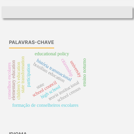
PALAVRAS-CHAVE
educational policy
state transformation
citizenship
história transnacional
ensino noturno
university
elementary education
brazilian education
children’s education
conselhos escolares
participation
school council
teoria institucional
state
high school
school census
formação de conselheiros escolares
IDIOMA