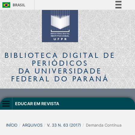
BRASIL
Simplifique!
Comunica BR
Participe
Acesso à informação
Legislação
BIBLIOTECA DIGITAL
DE
Canais
PERIÓDICOS
DA UNIVERSIDADE
FEDERAL DO PARANÁ
EDUCAR EM REVISTA
INÍCIO
/
ARQUIVOS
/
V. 33 N. 63 (2017)
/
Demanda Contínua