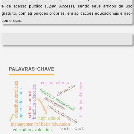
é de acesso público (
Open Access
), sendo seus artigos de uso
gratuito, com atribuições próprias, em aplicações educacionais e não-
comerciais.
PALAVRAS-CHAVE
ensino noturno
conselhos escolares
institutional theory
citizenship
brazilian education
história transnacional
higher education
school council
participation
university
reforma do estado
state
high school
management of basic education
teacher work
education evaluation