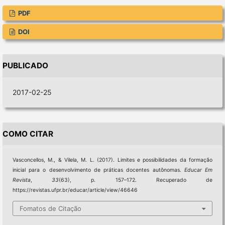
PDF
DOI
PUBLICADO
2017-02-25
COMO CITAR
Vasconcellos, M., & Vilela, M. L. (2017). Limites e possibilidades da formação
inicial para o desenvolvimento de práticas docentes autônomas.
Educar Em
Revista
,
33
(63), p. 157–172. Recuperado de
https://revistas.ufpr.br/educar/article/view/46646
Fomatos de Citação