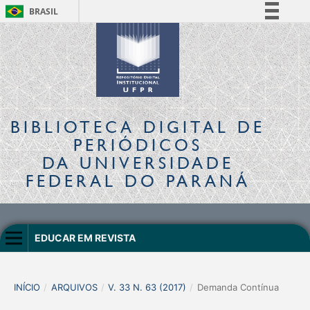
BRASIL
Simplifique!
Comunica BR
Participe
Acesso à informação
Legislação
BIBLIOTECA DIGITAL
DE
Canais
PERIÓDICOS
DA UNIVERSIDADE
FEDERAL DO PARANÁ
EDUCAR EM REVISTA
INÍCIO
/
ARQUIVOS
/
V. 33 N. 63 (2017)
/
Demanda Contínua