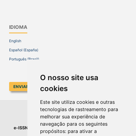
IDIOMA
English
Español (España)
Português (Brasil)
O nosso site usa
ENVIAR SUBMISSÃO
cookies
Este site utiliza cookies e outras
tecnologias de rastreamento para
EDUCAR EM REVISTA
melhorar sua experiência de
navegação para os seguintes
e-ISSN
: 1984-0411 |
Prefixo DOI
: 10.1590 |
Qualis
: A1
propósitos:
para ativar a
Universidade Federal do Paraná