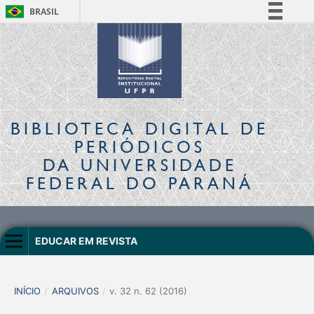
BRASIL
Simplifique!
Comunica BR
Participe
Acesso à informação
Legislação
BIBLIOTECA DIGITAL
DE
Canais
PERIÓDICOS
DA UNIVERSIDADE
FEDERAL DO PARANÁ
EDUCAR EM REVISTA
INÍCIO
/
ARQUIVOS
/
v. 32 n. 62 (2016)