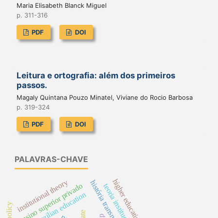
Maria Elisabeth Blanck Miguel
p. 311-316
PDF
DOI
Leitura e ortografia: além dos primeiros
passos.
Magaly Quintana Pouzo Minatel, Viviane do Rocio Barbosa
p. 319-324
PDF
DOI
PALAVRAS-CHAVE
higher education
institutional theory
história transnacional
ensino superior privado
teoria institucional
brazilian education
state