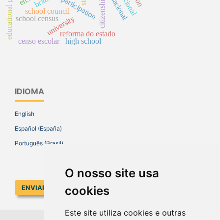
educational policy
participation
citizenship
school council
university
school census
reforma do estado
censo escolar
high school
IDIOMA
English
Español (España)
Português (Brasil)
O nosso site usa
cookies
ENVIAR SUBMISSÃO
Este site utiliza cookies e outras