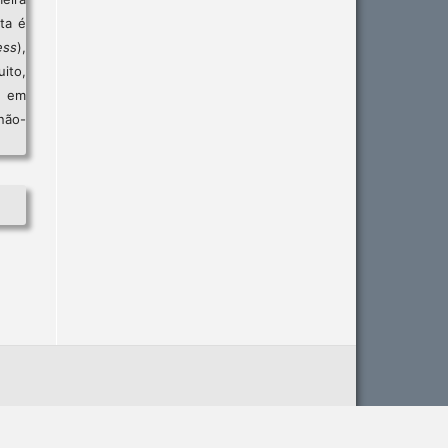
sta é
ess
),
ito,
, em
não-