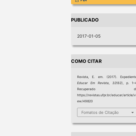
PUBLICADO
2017-01-05
COMO CITAR
Revista, E. em. (2017). Expedient
Educar Em Revista
,
32
(62), p. 1–
Recuperado d
https://revistas.ufpr.br/educar/article/v
ew/49820
Fomatos de Citação