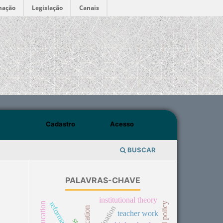
mação
Legislação
Canais
Cadastro
Acesso
BUSCAR
PALAVRAS-CHAVE
institutional theory
teacher work