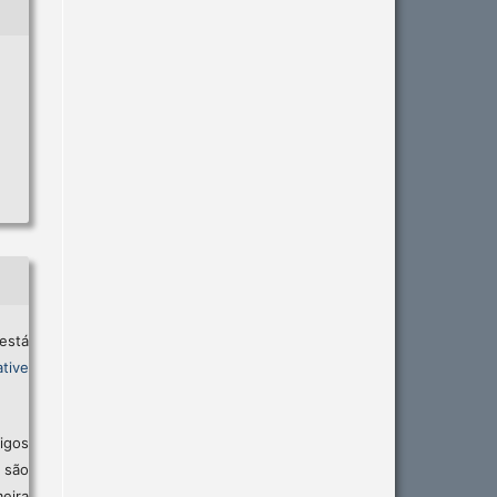
está
tive
igos
são
eira