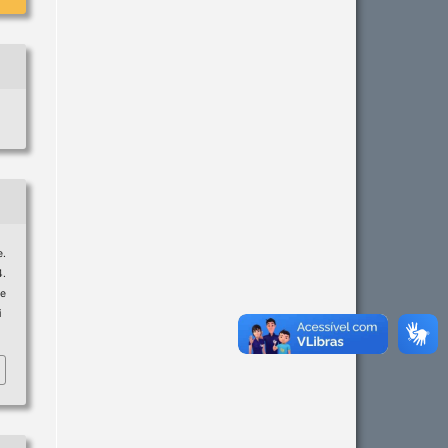
e.
4.
e
i